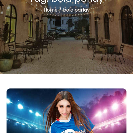
Home
bola parlay