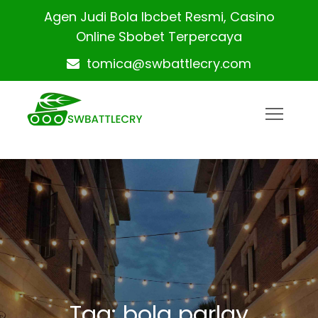
Skip
Agen Judi Bola Ibcbet Resmi, Casino
to
Online Sbobet Terpercaya
content
tomica@swbattlecry.com
Agen Judi Bola Ibcbet
Bandar judi bola resmi dan agen judi casino online
sbobet resmi menyediakan berbagai game judi slot
Resmi, Casino Online
terlengkap untuk member
Sbobet Terpercaya
Tag:
bola parlay