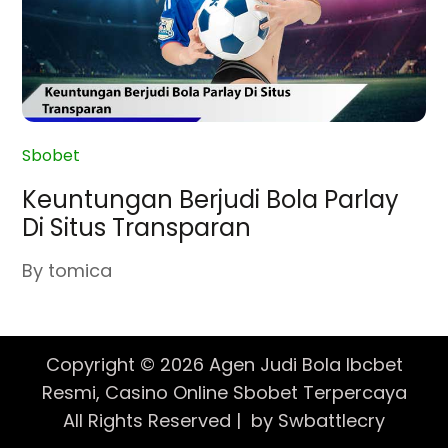
Sbobet
Keuntungan Berjudi Bola Parlay
Di Situs Transparan
By
tomica
Copyright © 2026
Agen Judi Bola Ibcbet
Resmi, Casino Online Sbobet Terpercaya
All Rights Reserved | by
Swbattlecry